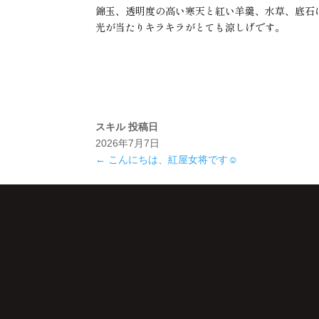
錦玉、透明度の高い寒天と紅い羊羹、水草、底石
光が当たりキラキラがとても涼しげです。
スキル
投稿日
2026年7月7日
←
こんにちは、紅屋女将です☺️