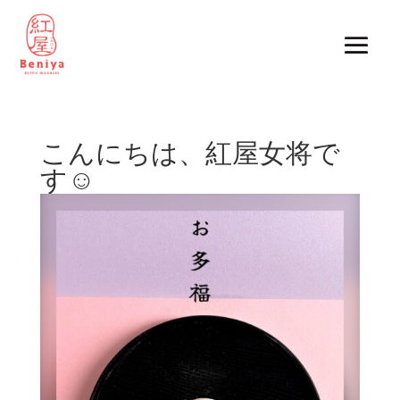
こんにちは、紅屋女将で
す☺️