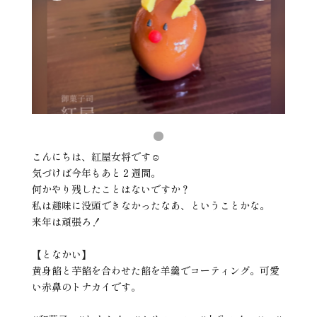
こんにちは、紅屋女将です☺️
気づけば今年もあと２週間。
何かやり残したことはないですか？
私は趣味に没頭できなかったなあ、ということかな。
来年は頑張ろ！
【となかい】
黄身餡と芋餡を合わせた餡を羊羹でコーティング。可愛
い赤鼻のトナカイです。